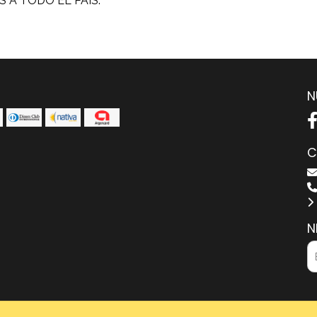
 A TODO EL PAIS.
N
C
N