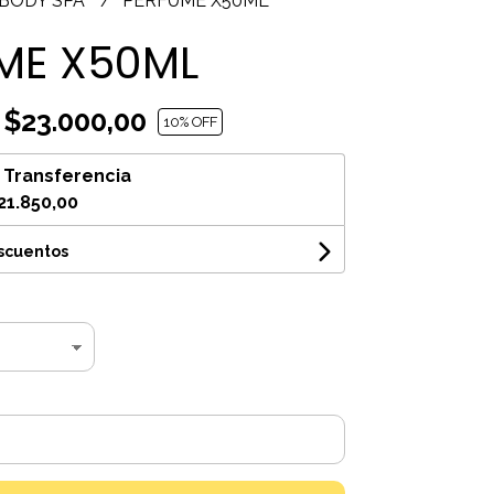
 BODY SPA
PERFUME X50ML
ME X50ML
$23.000,00
10
% OFF
n
Transferencia
21.850,00
escuentos