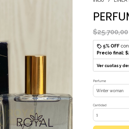
Inicio
LÍNEA
PERFU
$25.700,00
5% OFF
co
Precio final:
$
Ver cuotas y d
Perfume
Cantidad